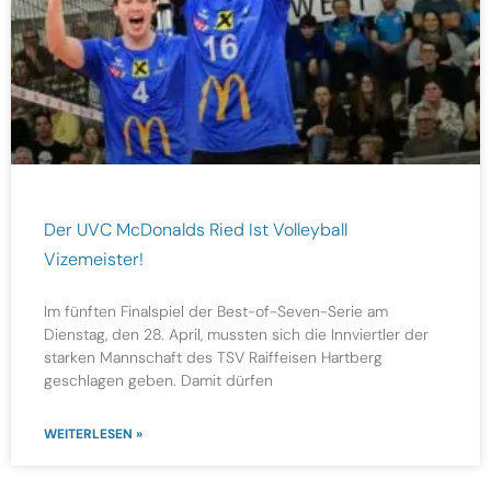
Der UVC McDonalds Ried Ist Volleyball
Vizemeister!
Im fünften Finalspiel der Best-of-Seven-Serie am
Dienstag, den 28. April, mussten sich die Innviertler der
starken Mannschaft des TSV Raiffeisen Hartberg
geschlagen geben. Damit dürfen
WEITERLESEN »