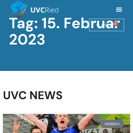
Tag: 15. Februar
0
0,00
€
2023
UVC NEWS
HERREN 1