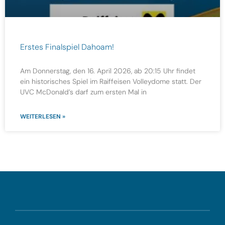
Erstes Finalspiel Dahoam!
Am Donnerstag, den 16. April 2026, ab 20:15 Uhr findet
ein historisches Spiel im Raiffeisen Volleydome statt. Der
UVC McDonald’s darf zum ersten Mal in
WEITERLESEN »