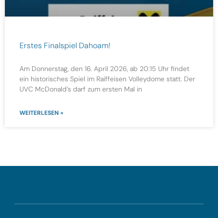
Erstes Finalspiel Dahoam!
Am Donnerstag, den 16. April 2026, ab 20:15 Uhr findet
ein historisches Spiel im Raiffeisen Volleydome statt. Der
UVC McDonald’s darf zum ersten Mal in
WEITERLESEN »