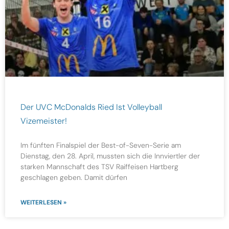
Der UVC McDonalds Ried Ist Volleyball
Vizemeister!
Im fünften Finalspiel der Best-of-Seven-Serie am
Dienstag, den 28. April, mussten sich die Innviertler der
starken Mannschaft des TSV Raiffeisen Hartberg
geschlagen geben. Damit dürfen
WEITERLESEN »