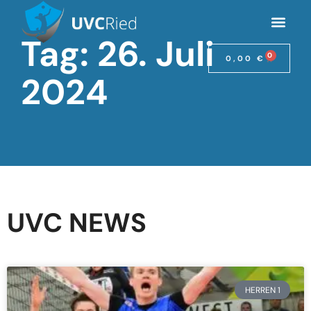
Tag: 26. Juli
0
0,00
€
2024
UVC NEWS
HERREN 1