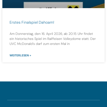
Erstes Finalspiel Dahoam!
Am Donnerstag, den 16. April 2026, ab 20:15 Uhr findet
ein historisches Spiel im Raiffeisen Volleydome statt. Der
UVC McDonald’s darf zum ersten Mal in
WEITERLESEN »