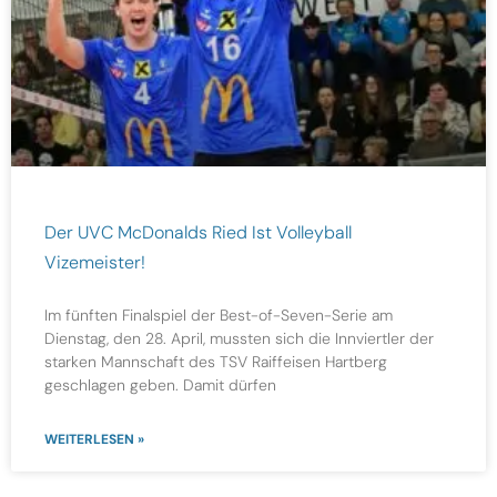
Der UVC McDonalds Ried Ist Volleyball
Vizemeister!
Im fünften Finalspiel der Best-of-Seven-Serie am
Dienstag, den 28. April, mussten sich die Innviertler der
starken Mannschaft des TSV Raiffeisen Hartberg
geschlagen geben. Damit dürfen
WEITERLESEN »