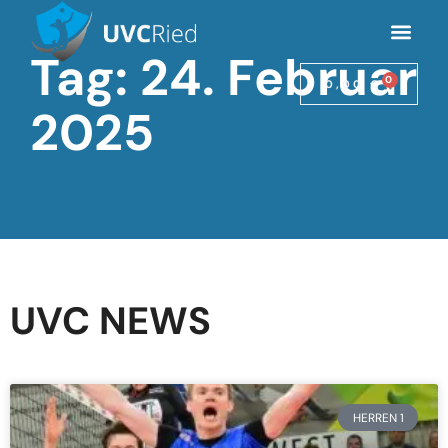
Tag: 24. Februar
0
0,00
€
2025
UVC NEWS
HERREN 1