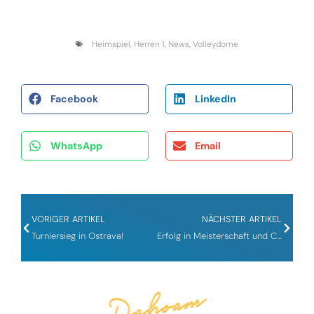
Heimspiel
,
Herren 1
,
News
,
Volleydome
Facebook
LinkedIn
WhatsApp
Email
VORIGER ARTIKEL
NÄCHSTER ARTIKEL
Turniersieg in Ostrava!
Erfolg in Meisterschaft und Cup!