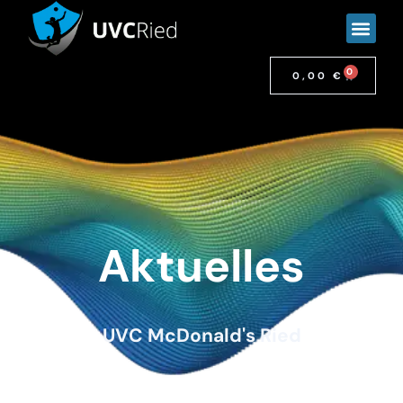
0
0,00
€
Aktuelles
UVC McDonald's Ried