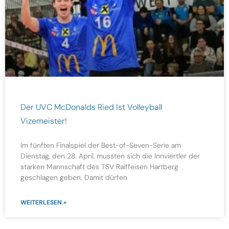
Der UVC McDonalds Ried Ist Volleyball
Vizemeister!
Im fünften Finalspiel der Best-of-Seven-Serie am
Dienstag, den 28. April, mussten sich die Innviertler der
starken Mannschaft des TSV Raiffeisen Hartberg
geschlagen geben. Damit dürfen
WEITERLESEN »