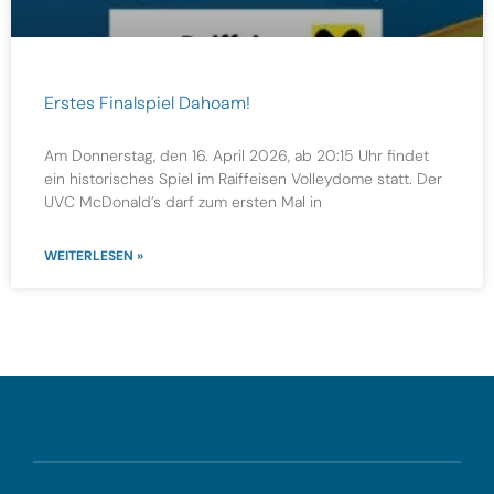
Erstes Finalspiel Dahoam!
Am Donnerstag, den 16. April 2026, ab 20:15 Uhr findet
ein historisches Spiel im Raiffeisen Volleydome statt. Der
UVC McDonald’s darf zum ersten Mal in
WEITERLESEN »