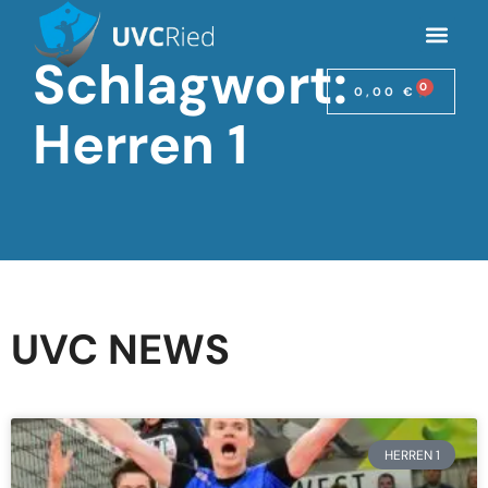
Schlagwort:
0
0,00
€
Herren 1
UVC NEWS
HERREN 1