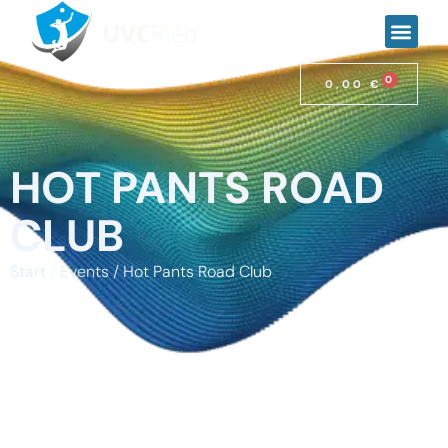
0
0,00
€
HOT PANTS ROAD
CLUB
Start
/
Events
/ Hot Pants Road Club