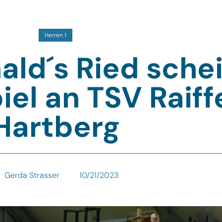
Herren 1
ld´s Ried schei
iel an TSV Raiff
Hartberg
Gerda Strasser
10/21/2023