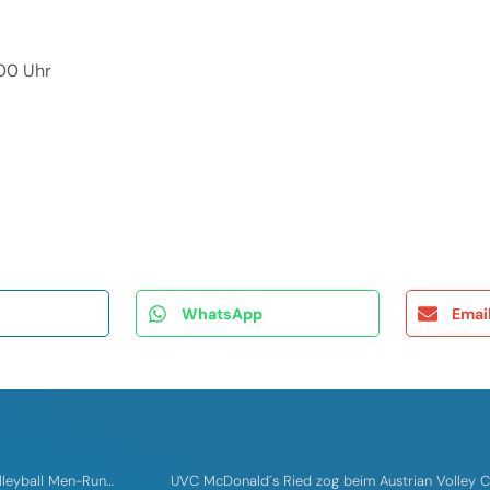
:00 Uhr
WhatsApp
Emai
UVC McDonald´s Ried verliert in der dritten powerfusion Volleyball Men-Runde auswärts gegen Meister HYPO TIROL 3:0
UVC McDonald´s Ried zog beim Austrian Volley Cup