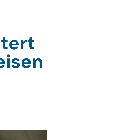
tert
eisen