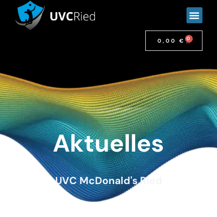
0
0,00
€
Aktuelles
UVC McDonald's Ried