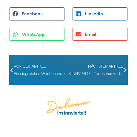
Facebook
LinkedIn
WhatsApp
Email
VORIGER ARTIKEL
NÄCHSTER ARTIKEL
Ein siegreiches Wochenende für den UVC McDonald´s Ried
S´INNVIERTEL Tourismus verlängert Sponsoring mit dem „Volleyball dahoam im Innviertel“-Verein UVC McDonald´s Ried